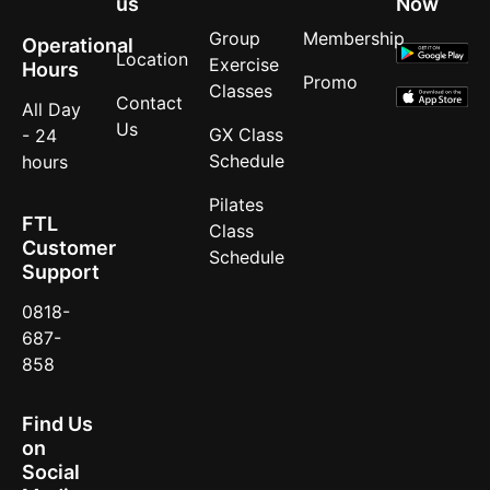
us
Now
Group
Membership
Operational
Location
Exercise
Hours
Promo
Classes
Contact
All Day
Us
GX Class
- 24
Schedule
hours
Pilates
FTL
Class
Customer
Schedule
Support
0818-
687-
858
Find Us
on
Social