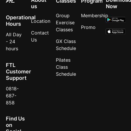
Classes
Program
us
Now
Group
Membership
Operational
Location
Exercise
Hours
Promo
Classes
Contact
All Day
Us
GX Class
- 24
Schedule
hours
Pilates
FTL
Class
Customer
Schedule
Support
0818-
687-
858
Find Us
on