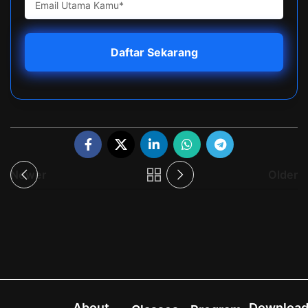
Newer
Older
About
Downloa