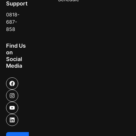
Support
0818-
687-
858
Find Us
on
Social
Media