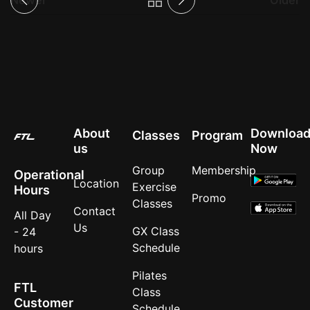
About
Downloa
Classes
Program
us
Now
Group
Membership
Operational
Location
Exercise
Hours
Promo
Classes
Contact
All Day
Us
GX Class
- 24
Schedule
hours
Pilates
FTL
Class
Customer
Schedule