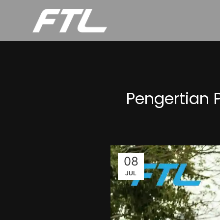
Pengertian 
08
JUL