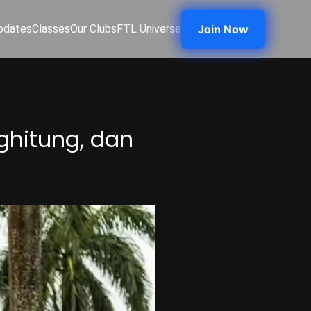
pdates
Classes
Our Clubs
FTL Universe
Join Now
ghitung, dan