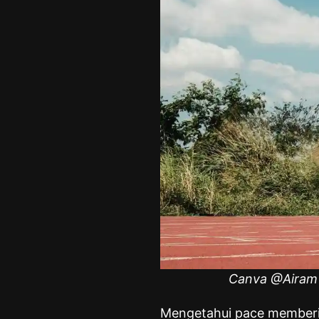
Canva @Airam D
Mengetahui pace memberik