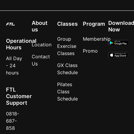
About
Downloa
Classes
Program
us
Now
Group
Membership
Operational
Location
Exercise
Hours
Promo
Classes
Contact
All Day
Us
GX Class
- 24
Schedule
hours
Pilates
FTL
Class
Customer
Schedule
Support
0818-
687-
858