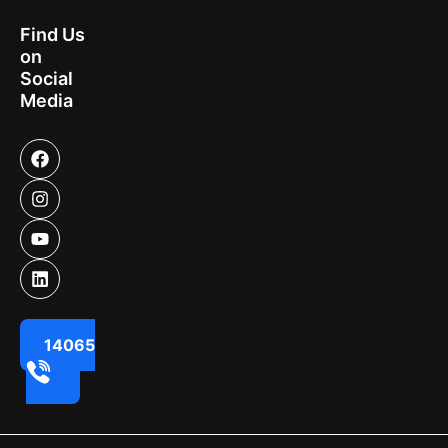
Find Us
on
Social
Media
14065