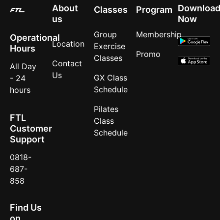
About
Downloa
Classes
Program
us
Now
Group
Membership
Operational
Location
Exercise
Hours
Promo
Classes
Contact
All Day
Us
GX Class
- 24
Schedule
hours
Pilates
FTL
Class
Customer
Schedule
Support
0818-
687-
858
Find Us
on