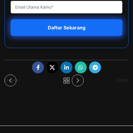
Newer
Older