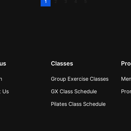
1
2
3
4
5
us
Classes
Pr
n
Group Exercise Classes
Mem
t Us
GX Class Schedule
Pro
Pilates Class Schedule