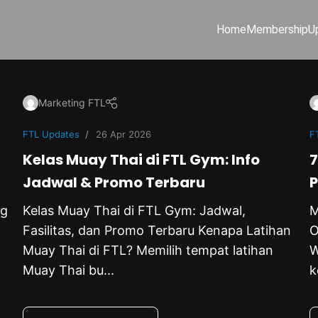
Home
Membership
U
Marketing FTL
FTL Updates
26 Apr 2026
F
Kelas Muay Thai di FTL Gym: Info
7
Jadwal & Promo Terbaru
P
ng
Kelas Muay Thai di FTL Gym: Jadwal,
M
Fasilitas, dan Promo Terbaru Kenapa Latihan
O
Muay Thai di FTL? Memilih tempat latihan
W
Muay Thai bu...
k