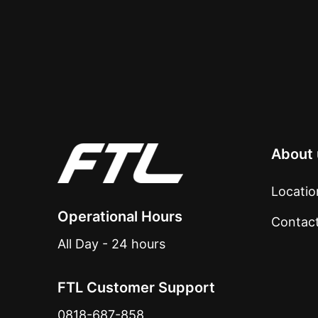
About 
Locatio
Operational Hours
Contac
All Day - 24 hours
FTL Customer Support
0818-687-858