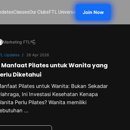
pdates
Classes
Our Clubs
FTL Universe
Join Now
Marketing FTL
TL Updates
26 Apr 2026
 Manfaat Pilates untuk Wanita yang
erlu Diketahui
anfaat Pilates untuk Wanita: Bukan Sekadar
lahraga, Ini Investasi Kesehatan Kenapa
anita Perlu Pilates? Wanita memiliki
ebutuhan ...