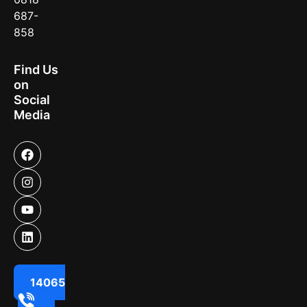
687-
858
Find Us
on
Social
Media
14065